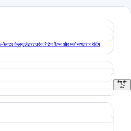
े-फैक्टर कैलकुलेटर
शतरंज रेटिंग कैप्स और फ़्लोर्स
शतरंज रेटिंग
मेनू
बंद
करें