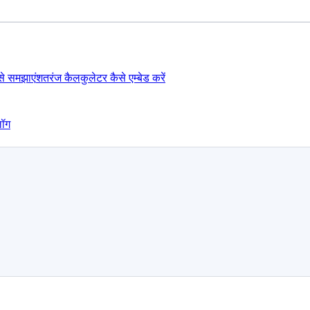
ैसे समझाएं
शतरंज कैलकुलेटर कैसे एम्बेड करें
लॉग