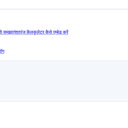
ैसे समझाएं
शतरंज कैलकुलेटर कैसे एम्बेड करें
लॉग