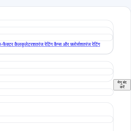
े-फैक्टर कैलकुलेटर
शतरंज रेटिंग कैप्स और फ़्लोर्स
शतरंज रेटिंग
मेनू
बंद
करें